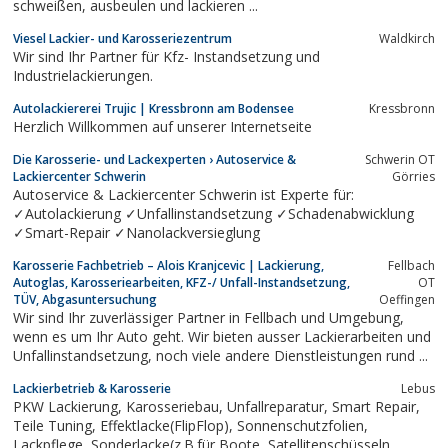
schweißen, ausbeulen und lackieren ...
Viesel Lackier- und Karosseriezentrum
Waldkirch
Wir sind Ihr Partner für Kfz- Instandsetzung und
Industrielackierungen.
Autolackiererei Trujic | Kressbronn am Bodensee
Kressbronn
Herzlich Willkommen auf unserer Internetseite
Die Karosserie- und Lackexperten › Autoservice &
Schwerin OT
Lackiercenter Schwerin
Görries
Autoservice & Lackiercenter Schwerin ist Experte für:
✓Autolackierung ✓Unfallinstandsetzung ✓Schadenabwicklung
✓Smart-Repair ✓Nanolackversieglung
Karosserie Fachbetrieb – Alois Kranjcevic | Lackierung,
Fellbach
Autoglas, Karosseriearbeiten, KFZ-/ Unfall-Instandsetzung,
OT
TÜV, Abgasuntersuchung
Oeffingen
Wir sind Ihr zuverlässiger Partner in Fellbach und Umgebung,
wenn es um Ihr Auto geht. Wir bieten ausser Lackierarbeiten und
Unfallinstandsetzung, noch viele andere Dienstleistungen rund ...
Lackierbetrieb & Karosserie
Lebus
PKW Lackierung, Karosseriebau, Unfallreparatur, Smart Repair,
Teile Tuning, Effektlacke(FlipFlop), Sonnenschutzfolien,
Lackpflege, Sonderlacke(z.B.für Boote, Satellitenschüsseln,