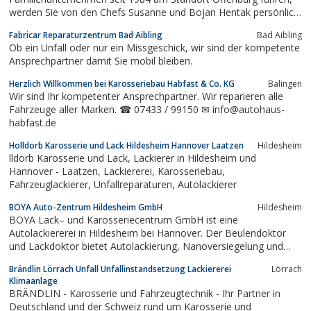
werden Sie von den Chefs Susanne und Bojan Hentak persönlich
betreut.Unsere Kunden sind "keine Nummer", sondern wir
Fabricar Reparaturzentrum Bad Aibling
Bad Aibling
versuchen alles, um Ihre persönlichen Wünsche in die Tat
Ob ein Unfall oder nur ein Missgeschick, wir sind der kompetente
umzusetzen: Schnell und zuverlässig.
Ansprechpartner damit Sie mobil bleiben.
Herzlich Willkommen bei Karosseriebau Habfast & Co. KG
Balingen
Wir sind Ihr kompetenter Ansprechpartner. Wir reparieren alle
Fahrzeuge aller Marken. ☎ 07433 / 99150 ✉ info@autohaus-
habfast.de
Holldorb Karosserie und Lack Hildesheim Hannover Laatzen
Hildesheim
lldorb Karosserie und Lack, Lackierer in Hildesheim und
Hannover - Laatzen, Lackiererei, Karosseriebau,
Fahrzeuglackierer, Unfallreparaturen, Autolackierer
BOYA Auto-Zentrum Hildesheim GmbH
Hildesheim
BOYA Lack– und Karosseriecentrum GmbH ist eine
Autolackiererei in Hildesheim bei Hannover. Der Beulendoktor
und Lackdoktor bietet Autolackierung, Nanoversiegelung und
Smart-Repair. Hier dreht sich alles um Nanobeschichtung,
Brändlin Lörrach Unfall Unfallinstandsetzung Lackiererei
Lörrach
Autolackierungen und Autolackierereien. Der Scheibendoktor im
Klimaanlage
Raum Hannover.
BRÄNDLIN - Karosserie und Fahrzeugtechnik - Ihr Partner in
Deutschland und der Schweiz rund um Karosserie und