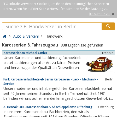
FFO-Info.de verwendet Cookies, um Ihnen den bestmöglichen Service zu
bieten. Wenn Sie auf der Seite weitersurfen stimmen Sie der Nutzung zu.
×
Ich stimme zu.
Auto & Verkehr
Handwerk
Karosserien & Fahrzeugbau
338
Ergebnisse gefunden
Karosseriebau Michael GmbH
Trebbin
Unser Karosserie- und Lackierungsfachbetrieb
bietet Lackierungen aller Art zu fairen Preisen
und hervorragender Qualität an.Desweiteren: Als
autorisierter Fachhändler der Trebbiner
Fahrzeugfabrik GmbH bieten wir Ihnen
Fürk Karosseriefachbetrieb Berlin Karosserie - Lack - Mechanik -
Berlin
Fahrzeuganhänger mit einem unschlagbaren
Service
Preis-/ Leistungsverhältnis.Aber überzeugen Sie
Unser moderner und inhabergeführter Karosseriefachbetrieb hat
sich selbst....
seit 40 Jahren seinen Standort in Berlin-Tempelhof. Seit 1981
befinden wir uns auf einem denkmalgeschützten Gewerbehof, in
der Tempelhofer Ringbahnstrasse 16.Wir, als
A. Hentak OHG Karosseriebau & Abschleppdienst Offenburg
Offenburg
Innungsfach-/Meister-/Ausbildungs- und Partnerbetrieb
In unserem Karosseriebau-Fachbetrieb, den wir als
verschiedener Versicherer, sind ausgerichtet...
Familienunternehmen seit 1984 am Standort Offenburg führen,