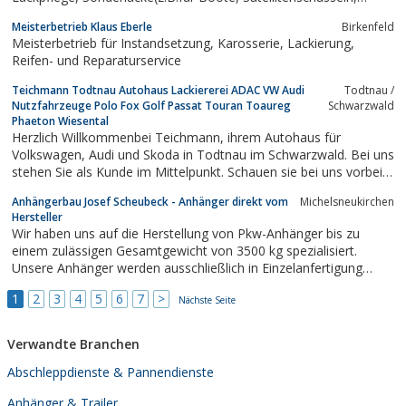
Poliertetiefbett Felgen usw.)
Meisterbetrieb Klaus Eberle
Birkenfeld
Meisterbetrieb für Instandsetzung, Karosserie, Lackierung,
Reifen- und Reparaturservice
Teichmann Todtnau Autohaus Lackiererei ADAC VW Audi
Todtnau /
Nutzfahrzeuge Polo Fox Golf Passat Touran Toaureg
Schwarzwald
Phaeton Wiesental
Herzlich Willkommenbei Teichmann, ihrem Autohaus für
Volkswagen, Audi und Skoda in Todtnau im Schwarzwald. Bei uns
stehen Sie als Kunde im Mittelpunkt. Schauen sie bei uns vorbei -
online, oder auch gerne direkt vor Ort. Unser Team steht Ihnen
Anhängerbau Josef Scheubeck - Anhänger direkt vom
Michelsneukirchen
mit Rat und Tat zur Seite: von der Inspektion, über Reifen, bis
Hersteller
zum Kauf Ihres...
Wir haben uns auf die Herstellung von Pkw-Anhänger bis zu
einem zulässigen Gesamtgewicht von 3500 kg spezialisiert.
Unsere Anhänger werden ausschließlich in Einzelanfertigung
hergestellt, d.h. jeder Pkw-Anhänger wird individuell nach den
1
2
3
4
5
6
7
>
Wünschen und Erfordernissen unserer Kunden geplant und
Nächste Seite
gefertigt
Verwandte Branchen
Abschleppdienste & Pannendienste
Anhänger & Trailer