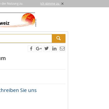
×
e der Nutzung zu.
Ich stimme zu.
um
chreiben Sie uns