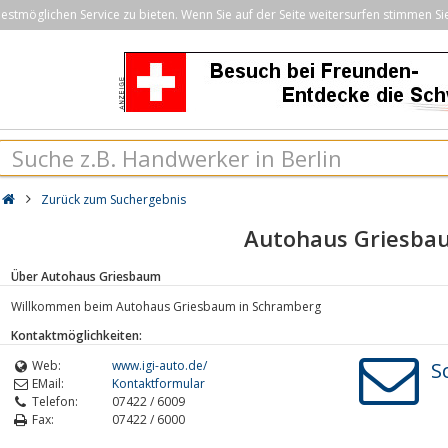
stmöglichen Service zu bieten. Wenn Sie auf der Seite weitersurfen stimmen Si
Zurück zum Suchergebnis
Autohaus Griesba
Über Autohaus Griesbaum
Willkommen beim Autohaus Griesbaum in Schramberg
Kontaktmöglichkeiten:
Web:
www.igi-auto.de/
S
EMail:
Kontaktformular
Telefon:
07422 / 6009
Fax:
07422 / 6000