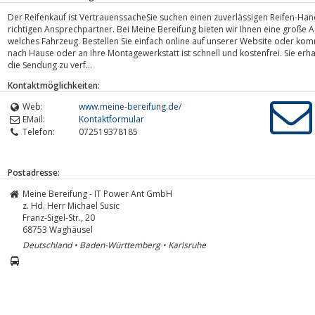
Der Reifenkauf ist VertrauenssacheSie suchen einen zuverlässigen Reifen-Han
richtigen Ansprechpartner. Bei Meine Bereifung bieten wir Ihnen eine große 
welches Fahrzeug. Bestellen Sie einfach online auf unserer Website oder kom
nach Hause oder an Ihre Montagewerkstatt ist schnell und kostenfrei. Sie er
die Sendung zu verf...
Kontaktmöglichkeiten:
Web:
www.meine-bereifung.de/
EMail:
Kontaktformular
Telefon:
072519378185
Postadresse:
Meine Bereifung - IT Power Ant GmbH
z. Hd. Herr Michael Susic
Franz-Sigel-Str., 20
68753
Waghäusel
Deutschland • Baden-Württemberg • Karlsruhe