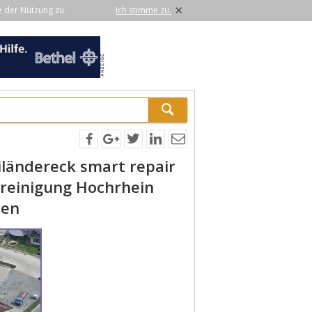
×
e der Nutzung zu.
Ich stimme zu.
iländereck smart repair
reinigung Hochrhein
nen