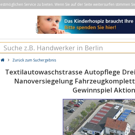
stmöglichen Service zu bieten. Wenn Sie auf der Seite weitersurfen stimmen Si
Zurück zum Suchergebnis
Textilautowaschstrasse Autopflege Dre
Nanoversiegelung Fahrzeugkomplett
Gewinnspiel Aktio