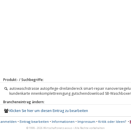
Produkt- / Suchbegriffe:
autowaschstrasse autopflege-dreiländereck smart-repair nanoversiegel
kundenkarte innenkomplettreinigung gutscheindownload SB-Waschboxe
Brancheneintrag ändern:
Klicken Sie hier um diesen Eintrag zu bearbeiten
s anmelden
•
Eintrag bearbeiten
•
Informationen
•
Impressum
•
Kritik oder Ideen?
•
© 1998 - 2026 Wirtschaftsnetz axxus • Alle Rechte vorbehalten