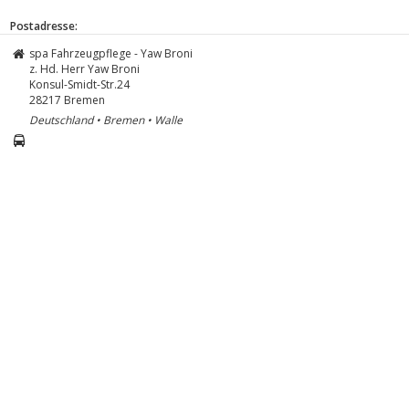
Postadresse:
spa Fahrzeugpflege - Yaw Broni
z. Hd. Herr Yaw Broni
Konsul-Smidt-Str.24
28217
Bremen
Deutschland • Bremen • Walle