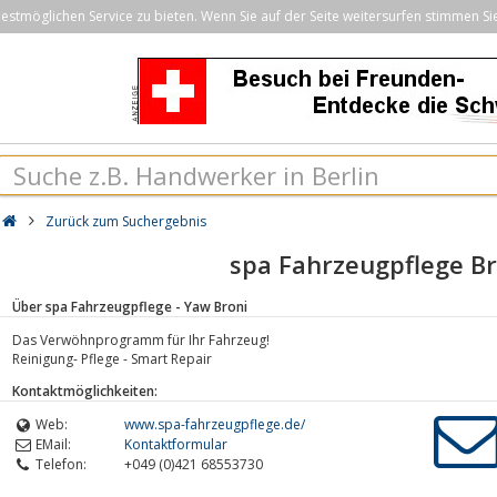
stmöglichen Service zu bieten. Wenn Sie auf der Seite weitersurfen stimmen Si
Zurück zum Suchergebnis
spa Fahrzeugpflege 
Über spa Fahrzeugpflege - Yaw Broni
Das Verwöhnprogramm für Ihr Fahrzeug!
Reinigung- Pflege - Smart Repair
Kontaktmöglichkeiten:
Web:
www.spa-fahrzeugpflege.de/
EMail:
Kontaktformular
Telefon:
+049 (0)421 68553730