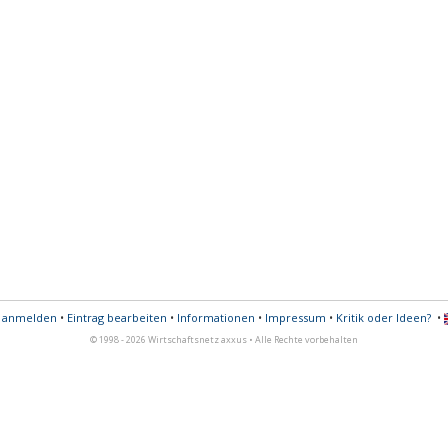
s anmelden
•
Eintrag bearbeiten
•
Informationen
•
Impressum
•
Kritik oder Ideen?
•
© 1998 - 2026 Wirtschaftsnetz axxus • Alle Rechte vorbehalten