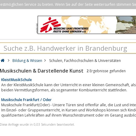
stmöglichen Service zu bieten. Wenn Sie auf der Seite weitersurfen stimmen Si
Bildung & Wissen
Schulen, Fachhochschulen & Universitäten
Musikschulen & Darstellende Kunst
2
Ergebnisse gefunden
KleistMusikSchule
An der KleistMusikSchule kann der Unterricht in einer kleinen Gemeinschaft, als Einzelunterricht oder in einer Kombination aus
beiden Vermittlungsformen, als sogenannter Kombiunterricht stattfinden.
Musikschule Frankfurt / Oder
Musikschule Frankfurt(Oder) - Unsere Türen sind offenfür alle, die Lust und Interesse haben, sich mit Musik zu beschäftigen.
Im Einzel- oder Gruppenunterricht, in Kursen und Workshops können sich Kinder, Jugendliche und Erwachsene von
qualifizierten Lehrkräften auf ihrem Wunschinstrument oder im Gesang ausbild
Diese Anfrage wurde in 0,03 Sekunden beantwortet.