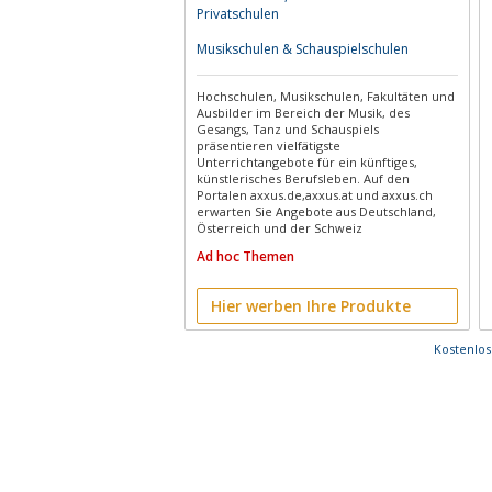
Privatschulen
Musikschulen & Schauspielschulen
Hochschulen, Musikschulen, Fakultäten und
Ausbilder im Bereich der Musik, des
Gesangs, Tanz und Schauspiels
präsentieren vielfätigste
Unterrichtangebote für ein künftiges,
künstlerisches Berufsleben. Auf den
Portalen axxus.de,axxus.at und axxus.ch
erwarten Sie Angebote aus Deutschland,
Österreich und der Schweiz
Ad hoc Themen
Hier werben Ihre Produkte
Kostenlo