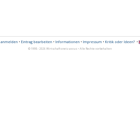
s anmelden
•
Eintrag bearbeiten
•
Informationen
•
Impressum
•
Kritik oder Ideen?
•
© 1998 - 2026 Wirtschaftsnetz axxus • Alle Rechte vorbehalten