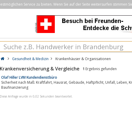
stmöglichen Service zu bieten. Wenn Sie auf der Seite weitersurfen stimmen Si
Gesundheit & Medizin
Krankenhäuser & Organisationen
Krankenversicherung & Vergleiche
1
Ergebnis gefunden
Olaf Hiller LVM Kundendienstbüro
Sicherheit nach Maß: Kraftfahrt, Hausrat, Gebäude, Haftpflicht, Unfall, Leben, Kranken, Rechtsschutz, Inverstmentfonds,
Baufinanzierung
Diese Anfrage wurde in 0,02 Sekunden beantwortet.