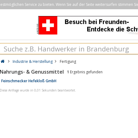
stmöglichen Service zu bieten. Wenn Sie auf der Seite weitersurfen stimmen Si
Industrie & Herstellung
Fertigung
Nahrungs- & Genussmittel
1
Ergebnis gefunden
Feinschmecker Hefekloß GmbH
Diese Anfrage wurde in 0,01 Sekunden beantwortet.