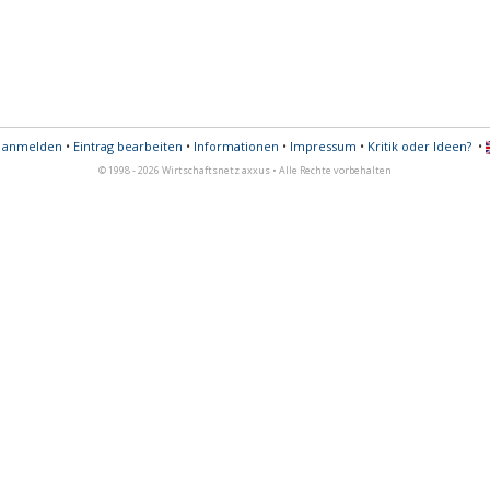
s anmelden
•
Eintrag bearbeiten
•
Informationen
•
Impressum
•
Kritik oder Ideen?
•
© 1998 - 2026 Wirtschaftsnetz axxus • Alle Rechte vorbehalten