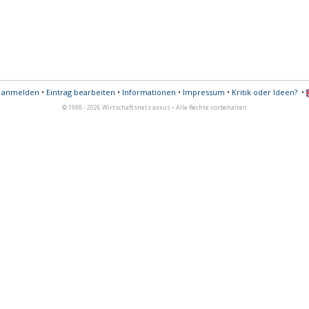
s anmelden
•
Eintrag bearbeiten
•
Informationen
•
Impressum
•
Kritik oder Ideen?
•
© 1998 - 2026 Wirtschaftsnetz axxus • Alle Rechte vorbehalten