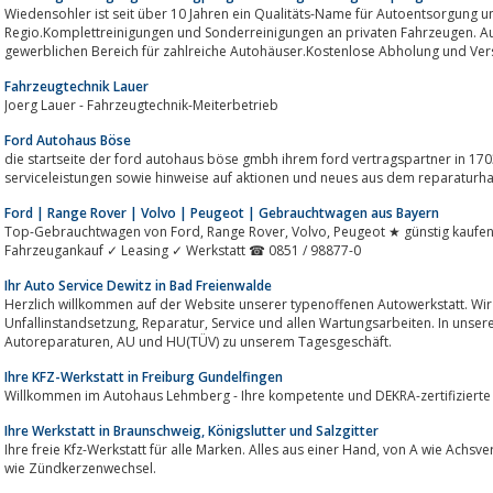
Wiedensohler ist seit über 10 Jahren ein Qualitäts-Name für Autoentsorgung u
Regio.Komplettreinigungen und Sonderreinigungen an privaten Fahrzeugen. A
gewerblichen Bereich für zahlreiche Autohäuser.Kostenlose Abholung und Vers
Fahrzeugtechnik Lauer
Joerg Lauer - Fahrzeugtechnik-Meiterbetrieb
Ford Autohaus Böse
die startseite der ford autohaus böse gmbh ihrem ford vertragspartner in 17
serviceleistungen sowie hinweise auf aktionen und neues aus dem reparatur
Ford | Range Rover | Volvo | Peugeot | Gebrauchtwagen aus Bayern
Top-Gebrauchtwagen von Ford, Range Rover, Volvo, Peugeot ★ günstig kaufen ➜ Ihr Partner und Autohändler in Bayern ✓
Fahrzeugankauf ✓ Leasing ✓ Werkstatt ☎ 0851 / 98877-0
Ihr Auto Service Dewitz in Bad Freienwalde
Herzlich willkommen auf der Website unserer typenoffenen Autowerkstatt. Wir s
Unfallinstandsetzung, Reparatur, Service und allen Wartungsarbeiten. In unserer KFZ-Werkstatt in 16259, gehören
Autoreparaturen, AU und HU(TÜV) zu unserem Tagesgeschäft.
Ihre KFZ-Werkstatt in Freiburg Gundelfingen
Willkommen im Autohaus Lehmberg - Ihre kompetente und DEKRA-zertifizierte 
Ihre Werkstatt in Braunschweig, Königslutter und Salzgitter
Ihre freie Kfz-Werkstatt für alle Marken. Alles aus einer Hand, von A wie Achsvermessung über G wie Getriebespühlung bis Z
wie Zündkerzenwechsel.