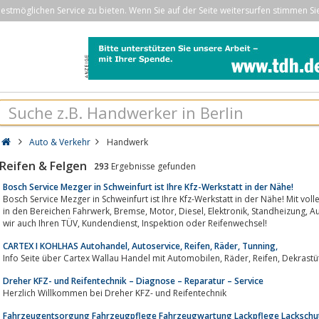
stmöglichen Service zu bieten. Wenn Sie auf der Seite weitersurfen stimmen Si
Auto & Verkehr
Handwerk
Reifen & Felgen
293
Ergebnisse gefunden
Bosch Service Mezger in Schweinfurt ist Ihre Kfz-Werkstatt in der Nähe!
Bosch Service Mezger in Schweinfurt ist Ihre Kfz-Werkstatt in der Nähe! Mit voll
in den Bereichen Fahrwerk, Bremse, Motor, Diesel, Elektronik, Standheizung, Autoglas und Steinschlag. Gerne Übernehmen
wir auch Ihren TÜV, Kundendienst, Inspektion oder Reifenwechsel!
CARTEX I KOHLHAS Autohandel, Autoservice, Reifen, Räder, Tunning,
Info Seite über Cartex Wallau Handel mit Autom
Dreher KFZ- und Reifentechnik – Diagnose – Reparatur – Service
Herzlich Willkommen bei Dreher KFZ- und Reifentechnik
Fahrzeugentsorgung Fahrzeugpflege Fahrzeugwartung Lackpflege Lackschu