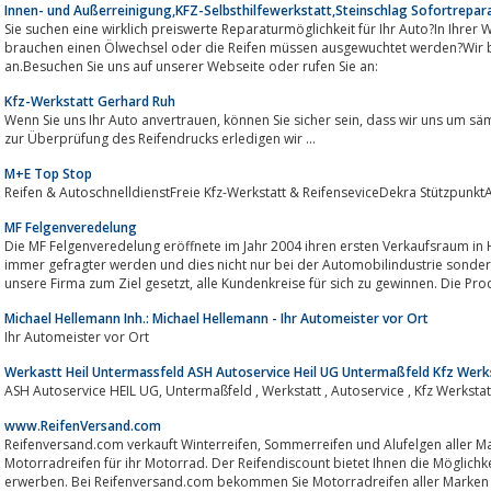
Innen- und Außerreinigung,KFZ-Selbsthilfewerkstatt,Steinschlag Sofortrepar
Sie suchen eine wirklich preiswerte Reparaturmöglichkeit für Ihr Auto?In Ihrer
brauchen einen Ölwechsel oder die Reifen müssen ausgewuchtet werden?Wir b
an.Besuchen Sie uns auf unserer Webseite oder rufen Sie an:
Kfz-Werkstatt Gerhard Ruh
Wenn Sie uns Ihr Auto anvertrauen, können Sie sicher sein, dass wir uns um sämtliche Belange kümmern. Vom Ölwechsel bis
zur Überprüfung des Reifendrucks erledigen wir ...
M+E Top Stop
Reifen & AutoschnelldienstFreie Kfz-Werkstatt & ReifenseviceDekra Stützpun
MF Felgenveredelung
Die MF Felgenveredelung eröffnete im Jahr 2004 ihren ersten Verkaufsraum in
immer gefragter werden und dies nicht nur bei der Automobilindustrie sondern auc
unsere Firma zum Ziel gesetzt, alle Kundenkreise für sich zu gewinnen. D
Michael Hellemann Inh.: Michael Hellemann - Ihr Automeister vor Ort
Ihr Automeister vor Ort
Werkastt Heil Untermassfeld ASH Autoservice Heil UG Untermaßfeld Kfz Werk
www.ReifenVersand.com
Reifenversand.com verkauft Winterreifen, Sommerreifen und Alufelgen aller Marken. Auch Biker bekommen hier neue
Motorradreifen für ihr Motorrad. Der Reifendiscount bietet Ihnen die Möglichke