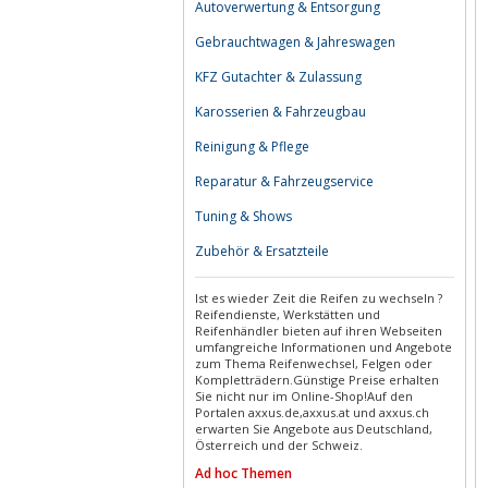
Autoverwertung & Entsorgung
Gebrauchtwagen & Jahreswagen
KFZ Gutachter & Zulassung
Karosserien & Fahrzeugbau
Reinigung & Pflege
Reparatur & Fahrzeugservice
Tuning & Shows
Zubehör & Ersatzteile
Ist es wieder Zeit die Reifen zu wechseln ?
Reifendienste, Werkstätten und
Reifenhändler bieten auf ihren Webseiten
umfangreiche Informationen und Angebote
zum Thema Reifenwechsel, Felgen oder
Kompletträdern.Günstige Preise erhalten
Sie nicht nur im Online-Shop!Auf den
Portalen axxus.de,axxus.at und axxus.ch
erwarten Sie Angebote aus Deutschland,
Österreich und der Schweiz.
Ad hoc Themen