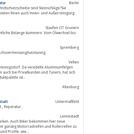
atur
Berlin
 Windschutzscheibe sind Steinschläge?Sie
ieten Ihnen auch Innen- und Außerreinigung
Staufen OT Grunern
Spremberg
ktAchsvermessungAutotuning
Velten
 Hennigsdorf. Da veredelte Aluminiumfelgen
h bei Privatkunden und Tunern, hat sich
ie Produktpalette ist...
Altenburg
statt
Untermaßfeld
ASH Autoservice HEIL UG, Untermaßfeld , Werkstatt , Autoservice , Kfz Werkstatt , Reparatur ,
Lennestadt
it günstig Motorradreifen und Rollerreifen zu
erwerben. Bei Reifenversand.com bekommen Sie Motorradreifen aller Marken und Profile, wie...