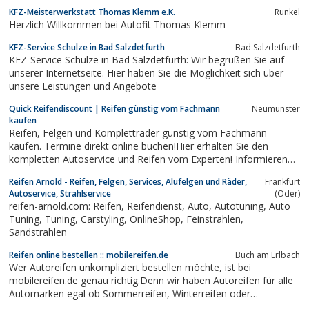
KFZ-Meisterwerkstatt Thomas Klemm e.K.
Runkel
Herzlich Willkommen bei Autofit Thomas Klemm
KFZ-Service Schulze in Bad Salzdetfurth
Bad Salzdetfurth
KFZ-Service Schulze in Bad Salzdetfurth: Wir begrüßen Sie auf
unserer Internetseite. Hier haben Sie die Möglichkeit sich über
unsere Leistungen und Angebote
Quick Reifendiscount | Reifen günstig vom Fachmann
Neumünster
kaufen
Reifen, Felgen und Kompletträder günstig vom Fachmann
kaufen. Termine direkt online buchen!Hier erhalten Sie den
kompletten Autoservice und Reifen vom Experten! Informieren
Sie sich jetzt über das umfangreiche Serviceangebot.
Reifen Arnold - Reifen, Felgen, Services, Alufelgen und Räder,
Frankfurt
Autoservice, Strahlservice
(Oder)
reifen-arnold.com: Reifen, Reifendienst, Auto, Autotuning, Auto
Tuning, Tuning, Carstyling, OnlineShop, Feinstrahlen,
Sandstrahlen
Reifen online bestellen :: mobilereifen.de
Buch am Erlbach
Wer Autoreifen unkompliziert bestellen möchte, ist bei
mobilereifen.de genau richtig.Denn wir haben Autoreifen für alle
Automarken egal ob Sommerreifen, Winterreifen oder
Allwetterreifen.Außerdem bieten wir ein MobilenReifenservice