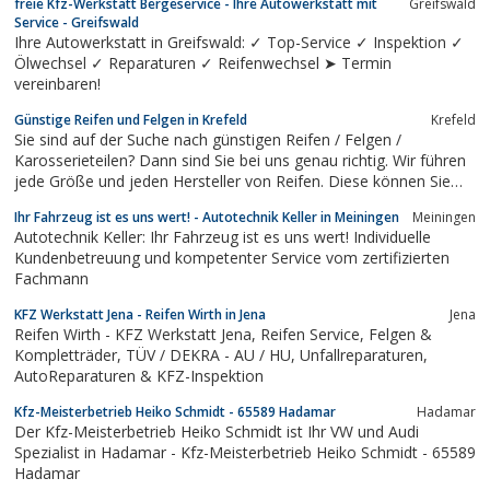
freie Kfz-Werkstatt Bergeservice - Ihre Autowerkstatt mit
Greifswald
Service - Greifswald
Ihre Autowerkstatt in Greifswald: ✓ Top-Service ✓ Inspektion ✓
Ölwechsel ✓ Reparaturen ✓ Reifenwechsel ➤ Termin
vereinbaren!
Günstige Reifen und Felgen in Krefeld
Krefeld
Sie sind auf der Suche nach günstigen Reifen / Felgen /
Karosserieteilen? Dann sind Sie bei uns genau richtig. Wir führen
jede Größe und jeden Hersteller von Reifen. Diese können Sie
auf Wunsch gerne sofort in unserer Meisterwerkstatt in Krefeld
Ihr Fahrzeug ist es uns wert! - Autotechnik Keller in Meiningen
Meiningen
zu günstigen Preisen montieren lassen. Bei uns erhalten Sie
Autotechnik Keller: Ihr Fahrzeug ist es uns wert! Individuelle
Online Preise auch vor Ort.
Kundenbetreuung und kompetenter Service vom zertifizierten
Fachmann
KFZ Werkstatt Jena - Reifen Wirth in Jena
Jena
Reifen Wirth - KFZ Werkstatt Jena, Reifen Service, Felgen &
Kompletträder, TÜV / DEKRA - AU / HU, Unfallreparaturen,
AutoReparaturen & KFZ-Inspektion
Kfz-Meisterbetrieb Heiko Schmidt - 65589 Hadamar
Hadamar
Der Kfz-Meisterbetrieb Heiko Schmidt ist Ihr VW und Audi
Spezialist in Hadamar - Kfz-Meisterbetrieb Heiko Schmidt - 65589
Hadamar