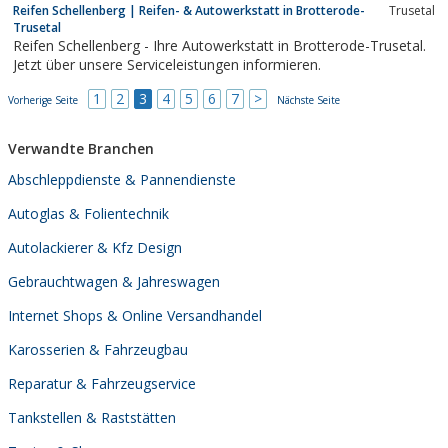
Reifen Schellenberg | Reifen- & Autowerkstatt in Brotterode-
Trusetal
an.. Ob Reifen, ,von Sportiva bis Michelin bei uns finden Siealles
Trusetal
rund um Reifen zu...
Reifen Schellenberg - Ihre Autowerkstatt in Brotterode-Trusetal.
Jetzt über unsere Serviceleistungen informieren.
1
2
3
4
5
6
7
>
Vorherige Seite
Nächste Seite
Verwandte Branchen
Abschleppdienste & Pannendienste
Autoglas & Folientechnik
Autolackierer & Kfz Design
Gebrauchtwagen & Jahreswagen
Internet Shops & Online Versandhandel
Karosserien & Fahrzeugbau
Reparatur & Fahrzeugservice
Tankstellen & Raststätten