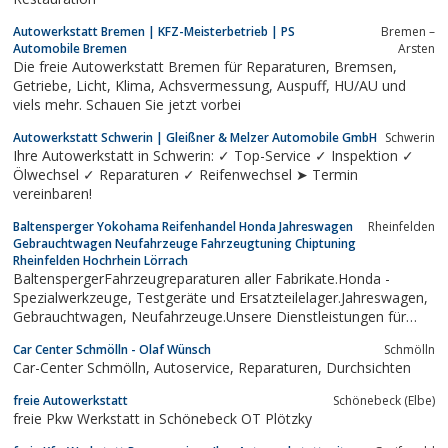
Autowerkstatt Bremen | KFZ-Meisterbetrieb | PS
Bremen –
Automobile Bremen
Arsten
Die freie Autowerkstatt Bremen für Reparaturen, Bremsen,
Getriebe, Licht, Klima, Achsvermessung, Auspuff, HU/AU und
viels mehr. Schauen Sie jetzt vorbei
Autowerkstatt Schwerin | Gleißner & Melzer Automobile GmbH
Schwerin
Ihre Autowerkstatt in Schwerin: ✓ Top-Service ✓ Inspektion ✓
Ölwechsel ✓ Reparaturen ✓ Reifenwechsel ➤ Termin
vereinbaren!
Baltensperger Yokohama Reifenhandel Honda Jahreswagen
Rheinfelden
Gebrauchtwagen Neufahrzeuge Fahrzeugtuning Chiptuning
Rheinfelden Hochrhein Lörrach
BaltenspergerFahrzeugreparaturen aller Fabrikate.Honda -
Spezialwerkzeuge, Testgeräte und Ersatzteilelager.Jahreswagen,
Gebrauchtwagen, Neufahrzeuge.Unsere Dienstleistungen für
Sie:Unfallinstandsetzung, Fahrzeugvermessung,
Car Center Schmölln - Olaf Wünsch
Schmölln
Radlasteinstellung, Lackarbeiten.Unfallservice.Reifenhandel
Car-Center Schmölln, Autoservice, Reparaturen, Durchsichten
Werksvertretung Yokohama,...
freie Autowerkstatt
Schönebeck (Elbe)
freie Pkw Werkstatt in Schönebeck OT Plötzky